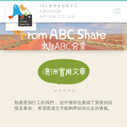
ABC澳洲背包客中心
免費諮詢代辦
遊學
留學
打工
渡假
熱愛度假打工的我們，
從中獲得也累積了寶貴的回
憶及養份，
希望透過文字能夠帶給你出走的勇氣。