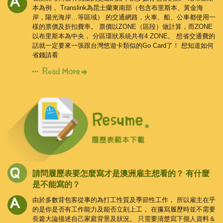
本為例，
Translink為昆士蘭東南部（包含布里斯本、黃金海
岸，陽光海岸…等區域）
的交通網路，火車、船、公車都使用一
樣的票價及折扣費率。
票價以ZONE（區段）做計算，而ZONE
以布里斯本為中央，
分區環狀系統共有4 ZONE。
想省交通費的
話就一定要來一張跟台灣悠遊卡類似的Go Card了！
想知道如何
省錢請看
請問履歷表要怎麼寫才是澳洲雇主想看的？
有什麼
是不能寫的？
由於多數背包客從事的為打工性質及季節性工作，
所以雇主在乎
的是你是否有工作能力及能否立刻上工，
在攥寫履歷時並不需要
長篇大論描述自己家庭背景及狀況。
只需要清楚寫下個人資料＆