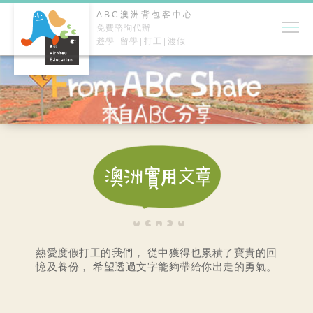
ABC澳洲背包客中心
免費諮詢代辦
遊學
留學
打工
渡假
熱愛度假打工的我們，
從中獲得也累積了寶貴的回
憶及養份，
希望透過文字能夠帶給你出走的勇氣。