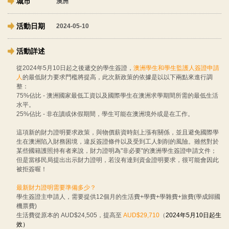
澳洲
2024-05-10
從2024年5月10日起之後遞交的學生簽證，
澳洲學生和學生監護人簽證申請
人
的最低財力要求門檻將提高，此次新政策的依據是以以下兩點來進行調
整：
75%佔比 - 澳洲國家最低工資以及國際學生在澳洲求學期間所需的最低生活
水平。
25%佔比 - 非在讀或休假期間，學生可能在澳洲境外或是在工作。
這項新的財力證明要求政策，與物價薪資時刻上漲有關係，並且避免國際學
生在澳洲陷入財務困境，違反簽證條件以及受到工人剝削的風險。雖然對於
某些國籍護照持有者來說，財力證明為"非必要"的澳洲學生簽證申請文件；
但是當移民局提出出示財力證明，若沒有達到資金證明要求，很可能會因此
被拒簽喔！
最新財力證明需要準備多少？
學生簽證主申請人，需要提供12個月的生活費+學費+學雜費+旅費(學成歸國
機票費)
生活費從原本的 AUD$24,505，提高至
AUD$29,710
（
2024年5月10日起生
效）