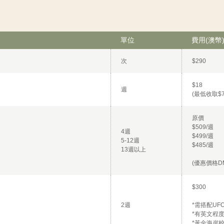
單位
費用(澳幣
次
$290
$18
週
(最低收取$7
原價
$509/週
4週
$499/週
5-12週
$485/週
13週以上
(優惠價格D
$300
2週
*需搭配UF
*有英文程
*黃金海岸