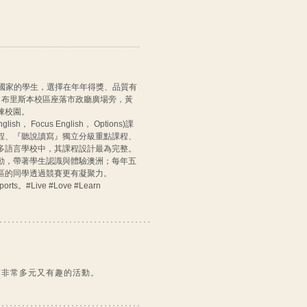
9個國家的學生，選擇在年年得獎、品質有
位於：布里斯本校區座落市政廳廣場旁，黃
棟校園。
ish， Focus English， Options)課
程、『聽說讀寫』獨立分級重點課程、
多語言學校中，其課程設計最為完整。
動，帶著學生認識與體驗澳洲；每年五
區的同學透過競賽更有凝聚力。
#Live #Love #Learn
還有非常多元又有趣的活動。