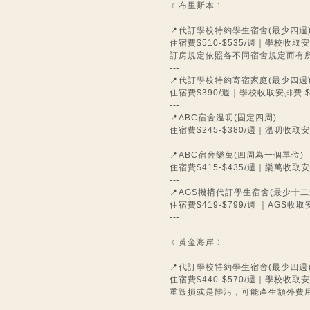
﹝布里斯本﹞
📍代訂學校特約學生宿舍(最少四週
住宿費$510-$535/週｜學校收取安
訂房規定依照各不同宿舍規定而有
---
📍代訂學校特約寄宿家庭(最少四週
住宿費$390/週｜學校收取安排費:$
---
📍ABC宿舍溫叨(固定四周)
住宿費$245-$380/週｜溫叨收取安
---
📍ABC宿舍樂萬(四周為一個單位)
住宿費$415-$435/週｜樂萬收取安
---
📍AGS機構代訂學生宿舍(最少十二
住宿費$419-$799/週 ｜AGS收取
---
﹝黃金海岸﹞
📍代訂學校特約學生宿舍(最少四週
住宿費$440-$570/週｜學校收
重毀損或是髒污，可能產生額外費