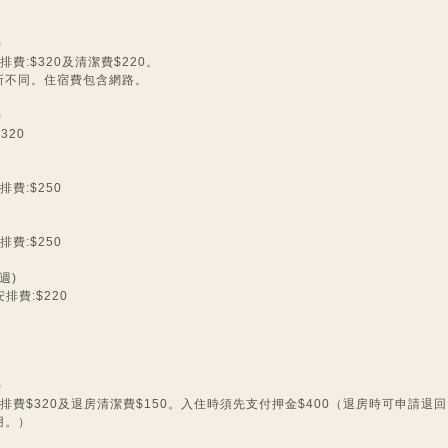
)
排費:$320及清潔費$220。
所不同。住宿費包含網路。
)
320
排費:$250
排費:$250
週)
安排費:$220
)
取安排費$320及退房清潔費$150。入住時須先支付押金$400（退房時可申請退
用。）