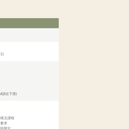
)
2)
M請往下滑)
O英文課程
度要求
校區限定