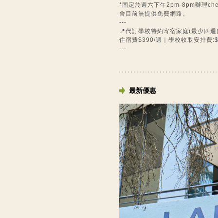
*固定於週六下午2pm-8pm辦理c
舍目前無提供免費網路。
---
📍代訂學校特約寄宿家庭(最少四週
住宿費$390/週｜學校收取安排費:$
---
最新優惠