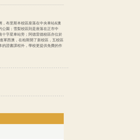
洲，布里斯本校區座落在中央車站&澳
的公園；雪梨校區則是座落在正市中
南十字星車站旁；阿德雷德校區亦位於
是進軍西澳，在柏斯開了新校區，五校區
本的證書課程外，學校更提供免費的作