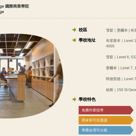
llege 國際商業學院
ge
校區
雪梨｜墨爾本 | 布
學校地址
布里斯本｜Level 1, 2
4000
雪梨｜Level 6, 532
墨爾本｜Level 7, 12
阿德雷德｜Level 7, 11
柏斯｜150 St Georg
學校特色
免費作業指導
周末班可供選讀
學費合理可分期