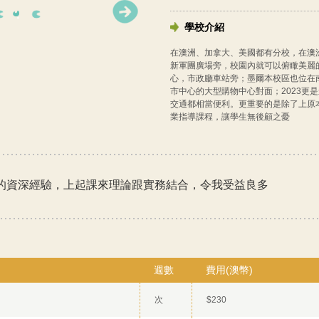
學校介紹
在澳洲、加拿大、美國都有分校，在澳
新軍團廣場旁，校園內就可以俯瞰美麗
心，市政廳車站旁；墨爾本校區也位在
市中心的大型購物中心對面；2023更
交通都相當便利。更重要的是除了上原
業指導課程，讓學生無後顧之憂
工作的資深經驗，上起課來理論跟實務結合，令我受益良多
週數
費用(澳幣)
次
$230