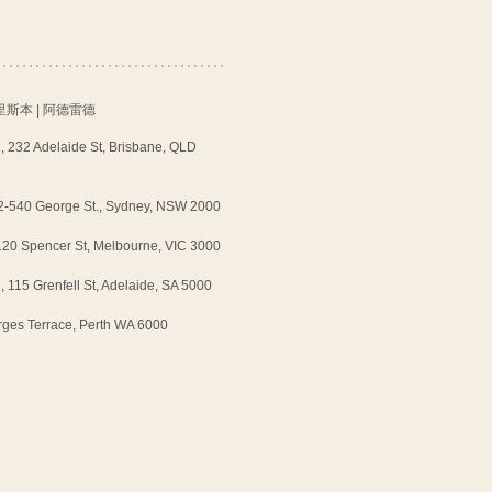
里斯本 | 阿德雷德
32 Adelaide St, Brisbane, QLD
-540 George St., Sydney, NSW 2000
0 Spencer St, Melbourne, VIC 3000
5 Grenfell St, Adelaide, SA 5000
es Terrace, Perth WA 6000