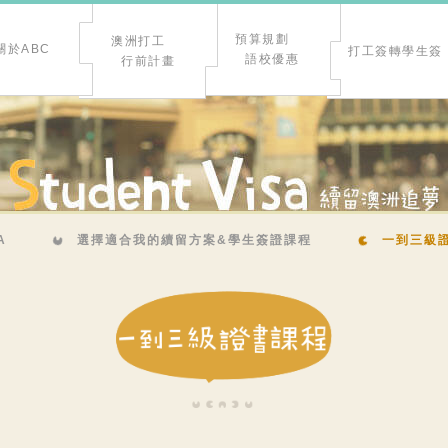
預算規劃
澳洲打工
關於ABC
打工簽轉學生簽
語校優惠
行前計畫
A
選擇適合我的續留方案&學生簽證課程
一到三級