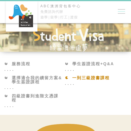
ABC澳洲背包客中心
免費諮詢代辦
遊學
留學
打工
渡假
服務流程
學生簽證流程+Q&A
選擇適合我的續留方案&
一到三級證書課程
學生簽證課程
四級證書到進階文憑課
程