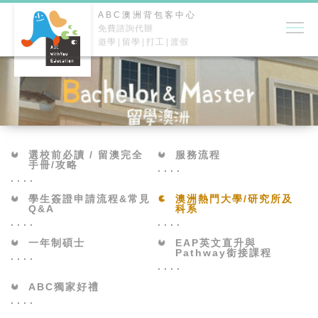
ABC澳洲背包客中心
免費諮詢代辦
遊學
留學
打工
渡假
選校前必讀 / 留澳完全
服務流程
手冊/攻略
學生簽證申請流程&常見
澳洲熱門大學/研究所及
Q&A
科系
一年制碩士
EAP英文直升與
Pathway銜接課程
ABC獨家好禮