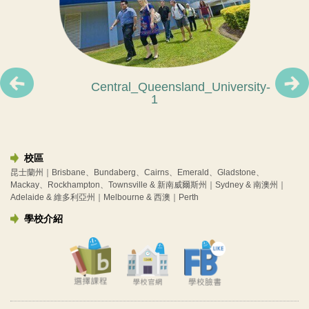
Central_Queensland_University-
Central_Queensland_University-
Central_Queensland_University-
Central_Queensland_University-
1
3
2
1
校區
昆士蘭州｜Brisbane、Bundaberg、Cairns、Emerald、Gladstone、
Mackay、Rockhampton、Townsville & 新南威爾斯州｜Sydney & 南澳州｜
Adelaide & 維多利亞州｜Melbourne & 西澳｜Perth
學校介紹