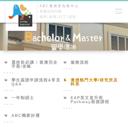
ABC澳洲背包客中心
免費諮詢代辦
遊學
留學
打工
渡假
選校前必讀 / 留澳完全
服務流程
手冊/攻略
學生簽證申請流程&常見
澳洲熱門大學/研究所及
Q&A
科系
一年制碩士
EAP英文直升與
Pathway銜接課程
ABC獨家好禮