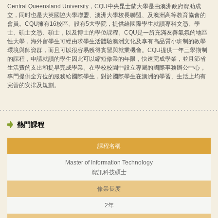
Central Queensland University，CQU中央昆士蘭大學是由澳洲政府資助成
立，同时也是大英國協大學聯盟、澳洲大學校長聯盟、及澳洲高等教育協會的
會員。CQU擁有16校區、設有5大學院，提供給國際學生就讀專科文憑、學
士、碩士文憑、碩士，以及博士的學位課程。CQU是一所充滿友善氣氛的地區
性大學，海外留學生可經由求學生活體驗澳洲文化及享有高品質小班制的教學
環境與師資群，而且可以很容易獲得實習與就業機會。CQU提供一年三學期制
的課程，申請就讀的學生因此可以縮短修業的年限，快速完成學業，並且節省
生活費的支出和提早完成學業。在學校校園中設立專屬的國際事務辦公中心，
專門提供全方位的服務給國際學生，對於國際學生在澳洲的學習、生活上均有
完善的安排及規劃。
熱門課程
課程名稱
Master of Information Technology
資訊科技碩士
修業長度
2年