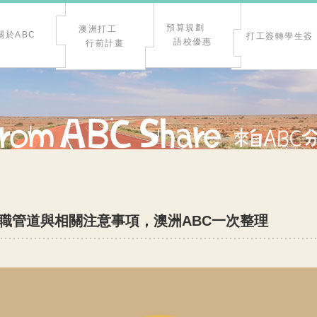
預算規劃
澳洲打工
關於ABC
打工簽轉學生簽
語校優惠
行前計畫
職管道與相關注意事項，澳洲ABC一次整理