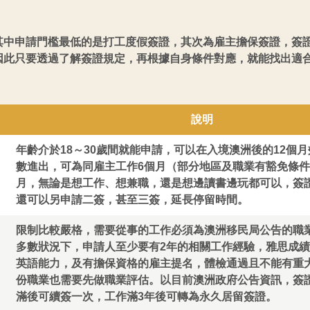
其中申請門檻最低的是打工度假簽證，其次為雇主擔保簽證，簽
因此只要透過了解簽證規定，再根據自身條件對應，就能找出適
說明
年齡介於18～30歲間就能申請，可以在入境澳洲後的12個
數進出，可為同雇主工作6個月（部分地區及職業有豁免條件
月，無論是想工作、想兼職，還是想邊讀書邊玩都可以，簽
還可以另申請二簽，甚至三簽，延長停留時間。
限制比較嚴格，需要從事的工作必須為澳洲移民局公告的職
多數狀況下，申請人至少要有2年的相關工作經驗，雅思成績
英語能力，及有擔保資格的雇主提名，體檢通過且不能有重
份職業也需要先做職業評估。以目前澳洲政府公告資訊，簽
滿後可續簽一次，工作滿3年後可轉為永久居留簽證。