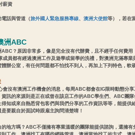
付薪資
助電話與管道（
旅外國人緊急服務專線
、
澳洲大使館
等），若在
洲ABC
洲ABC？原因非常多，像是完全沒有代辦費，且不經手任何費用
團隊成員都有經過澳洲工作及遊學或留學的洗禮，對澳洲充滿專業
實體辦公室，有任何問題都不怕找不到人，再加上下列特色，軟
缺
心會沒有澳洲工作機會的消息，每周ABC都會在IG限時動態分
資訊的來源則是正在或曾在該店工作的ABC學生們、ABC團
上得知或來自熱悉背包客們與我們分享的工作資訊等等，能提供
還是要親自於面試時跟雇主詢問清楚唷！
白的地方嗎？ABC不僅擁有專業溫暖的團隊能提供諮詢，還擁有
到工作、澳洲找工有哪些網路管道、澳洲當地找工的方式、澳洲