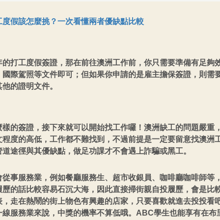
工度假該怎麼挑？一次看懂兩者優缺點比較
年的打工度假簽證，那在前往澳洲工作前，你只需要準備有足夠
、國際駕照等文件即可；但如果你申請的是雇主擔保簽證，則需
其他的證明文件。
麼樣的簽證，接下來就可以開始找工作囉！澳洲缺工的問題嚴重
文程度的高低，工作都不難找到，不過前提是一定要留意找澳洲
管道途徑與其優缺點，做足功課才不會遇上詐騙或黑工。
會從事服務業，例如餐廳服務生、超市收銀員、咖啡廳咖啡師等
履歷的話比較容易石沉大海，因此直接掃街親自投履歷，會是比
表，走在熱鬧的街上物色有興趣的店家，只要喜歡就進去投投看
一線服務業來說，中獎的機率不算低哦。ABC學生也能享有在布