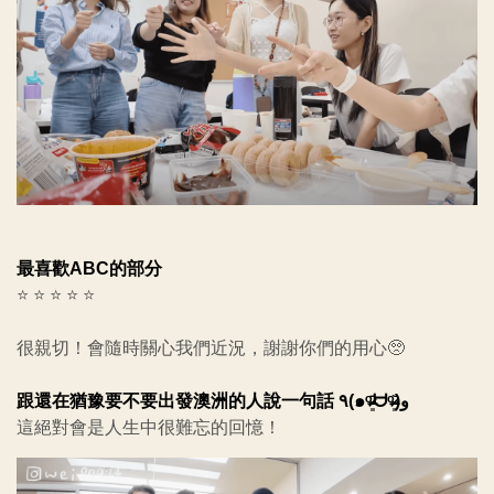
最喜歡ABC的部分
⭐ ⭐ ⭐ ⭐ ⭐
很親切！會隨時關心我們近況，謝謝你們的用心🥺
跟還在猶豫要不要出發澳洲的人說一句話 ٩(๑ᵒ̴̶̷͈᷄ᗨᵒ̴̶̷͈᷅)و
這絕對會是人生中很難忘的回憶！