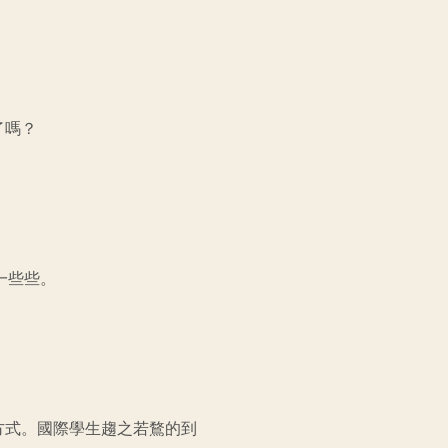
了嗎？
了一些些。
方式。國際學生趨之若鶩的到