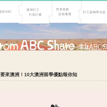
預算規劃
澳洲打工
關於ABC
打工簽轉學生簽
語校優惠
行前計畫
不要來澳洲！10大澳洲留學優點報你知